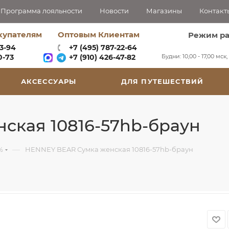
Программа лояльности
Новости
Магазины
Контакт
купателям
Оптовым Клиентам
Режим р
63-94
+7 (495) 787-22-64
Будни: 10,00 - 17,00 мск
-73‬
+7 (910) 426-47-82
АКСЕССУАРЫ
ДЛЯ ПУТЕШЕСТВИЙ
ская 10816-57hb-браун
—
%
HENNEY BEAR Сумка женская 10816-57hb-браун