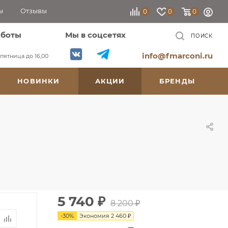
ы
Отзывы
0
0
0
аботы
Мы в соцсетях
ПОИСК
info@fmarconi.ru
, пятница до 16,00
НОВИНКИ
АКЦИИ
БРЕНДЫ
5 740
₽
8 200
₽
-
30
%
Экономия
2 460
₽