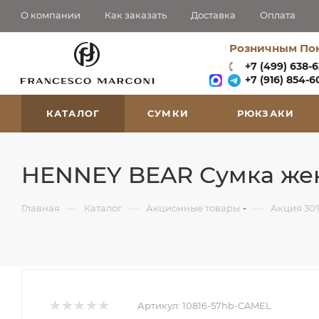
О компании
Как заказать
Доставка
Оплата
Розничным По
+7 (499) 638-
+7 (916) 854-60
КАТАЛОГ
СУМКИ
РЮКЗАКИ
HENNEY BEAR Сумка жен
—
—
—
Главная
Каталог
Акционные товары
Акция 30
Артикул:
10816-57hb-CAMEL