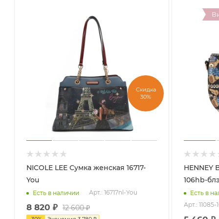
В
Скидка
30%
NICOLE LEE Сумка женская 16717-
HENNEY BEAR Сумка жен
You
106hb-бл
Арт.: 16717nl-You
Есть в наличии
Есть в н
Арт.: 11085
8 820
₽
12 600
₽
-
30
%
Экономия
3 780
₽