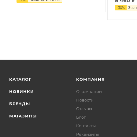
5 460
₽
-
30
%
Эко
КАТАЛОГ
КОМПАНИЯ
НОВИНКИ
О компании
Новости
БРЕНДЫ
Отзывы
МАГАЗИНЫ
Блог
Контакты
Реквизиты