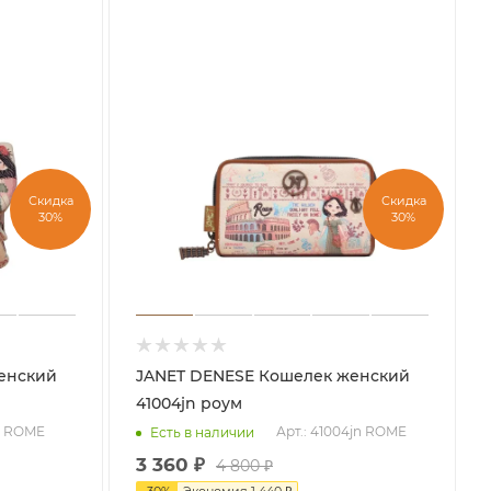
Скидка
Скидка
30%
30%
JANET DENESE Кошелек женский
41004jn роум
jn ROME
Арт.: 41004jn ROME
Есть в наличии
3 360
₽
4 800
₽
-
30
%
Экономия
1 440
₽