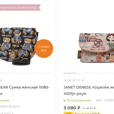
итринный экземпляр
Скидка
30%
ская 11085-
JANET DENESE Кошелек женский
эк
41011jn роум
Арт.: 41011
аличии
Есть в наличии
-106hb-BLACK
3 080
₽
4 400
₽
-
30
%
Экономия
1 320
₽