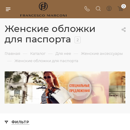
0
Женские обложки
для паспорта
2
—
—
—
Главная
Каталог
Для нее
Женские аксессуары
—
Женские обложки для паспорта
ФИЛЬТР