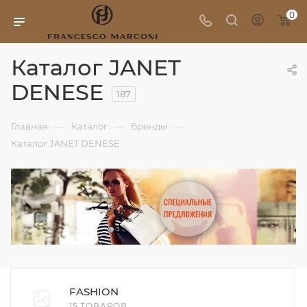
0
Каталог JANET
DENESE
187
—
—
—
Главная
Каталог
Бренды
Каталог JANET DENESE
FASHION
15 ТОВАРОВ