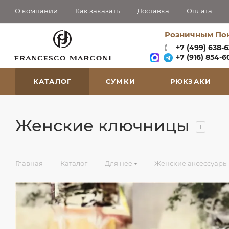
О компании
Как заказать
Доставка
Оплата
Розничным По
+7 (499) 638-
+7 (916) 854-60
КАТАЛОГ
СУМКИ
РЮКЗАКИ
Женские ключницы
1
—
—
—
Главная
Каталог
Для нее
Женские аксессуары