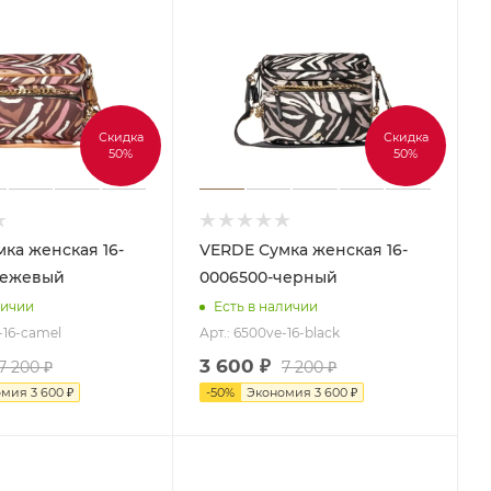
Скидка
Скидка
50%
50%
VERDE Сумка женская 16-
бежевый
0006500-черный
личии
Есть в наличии
-16-camel
Арт.: 6500ve-16-black
3 600
₽
7 200
₽
7 200
₽
омия
3 600
₽
-
50
%
Экономия
3 600
₽