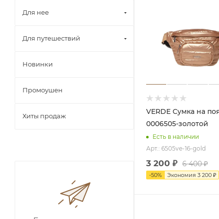
Для нее
Для путешествий
Новинки
Промоушен
VERDE Сумка на пояс 16-
Хиты продаж
0006505-золотой
Есть в наличии
Арт.: 6505ve-16-gold
3 200
₽
6 400
₽
-
50
%
Экономия
3 200
₽