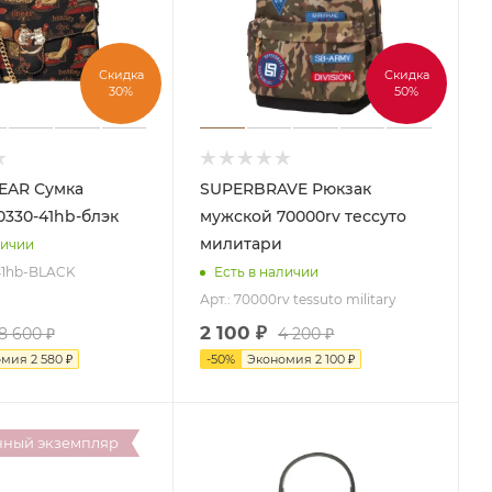
Скидка
Скидка
30%
50%
Сумка
SUPERBRAVE Рюкзак
0330-41hb-блэк
мужской 70000rv тессуто
милитари
личии
-41hb-BLACK
Есть в наличии
Арт.: 70000rv tessuto military
2 100
₽
8 600
₽
4 200
₽
омия
2 580
₽
-
50
%
Экономия
2 100
₽
нный экземпляр