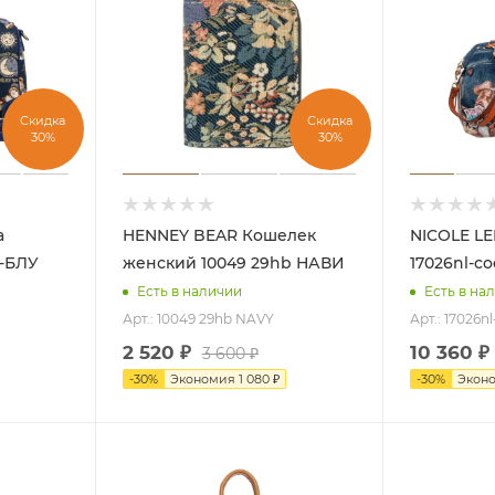
Скидка
Скидка
30%
30%
HENNEY BEAR Кошелек
NICOLE LEE Сумка женс
b-БЛУ
женский 10049 29hb НАВИ
17026nl-с
Есть в наличии
Есть в на
Арт.: 10049 29hb NAVY
Арт.: 17026n
2 520
₽
10 360
₽
3 600
₽
-
30
%
Экономия
1 080
₽
-
30
%
Экон