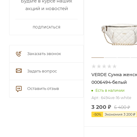
Будьте в курсе наших
акций и новостей
ПОДПИСАТЬСЯ
Заказать звонок
Задать вопрос
VERDE Сумка женская 16-
0006494-белый
Оставить отзыв
Есть в наличии
Арт.: 6494ve-16-white
3 200
₽
6 400
₽
-
50
%
Экономия
3 200
₽