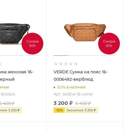
Скидка
Скидка
50%
50%
VERDE Сумка на пояс 16-
черный
0006492-верблюд
личии
Есть в наличии
-16-black
Арт.: 6492ve-16-camel
3 200
₽
6 400
₽
6 400
₽
омия
3 200
₽
-
50
%
Экономия
3 200
₽