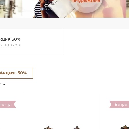
кция 50%
65 ТОВАРОВ
Акция -50%
е)
мпляр
Витри