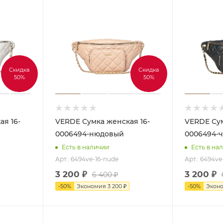
Скидка
Скидка
50%
50%
VERDE Сумка женская 16-
VERDE Сумка женская 16-
0006494-нюдовый
0006494-
Есть в наличии
Есть в на
Арт.: 6494ve-16-nude
Арт.: 6494ve
3 200
₽
3 200
₽
6 400
₽
-
50
%
Экономия
3 200
₽
-
50
%
Экон