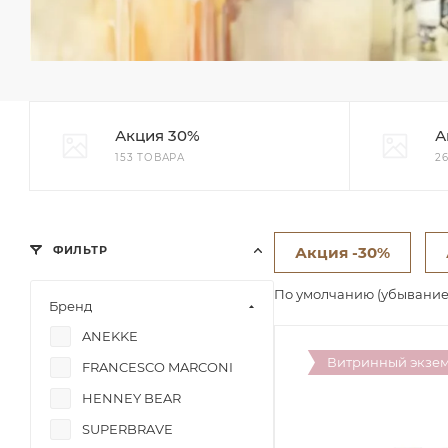
Акция 30%
А
153 ТОВАРА
2
ФИЛЬТР
Акция -30%
По умолчанию (убывани
Бренд
ANEKKE
Витринный экзе
FRANCESCO MARCONI
HENNEY BEAR
SUPERBRAVE