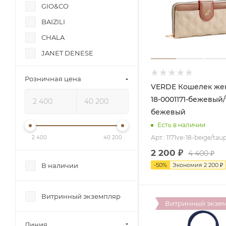
GIO&CO
BAIZILI
CHALA
JANET DENESE
NANNINI
Розничная цена
NICOLE LEE
VERDE Кошелек женский
18-0001171-бежевый
VERDE
бежевый
Есть в наличии
Арт.: 1171ve-18-beige/tau
2 400
40 200
2 200
₽
4 400
₽
-
50
%
Экономия
2 200
₽
В наличии
Витринный экземпляр
Витринный экзе
Линия