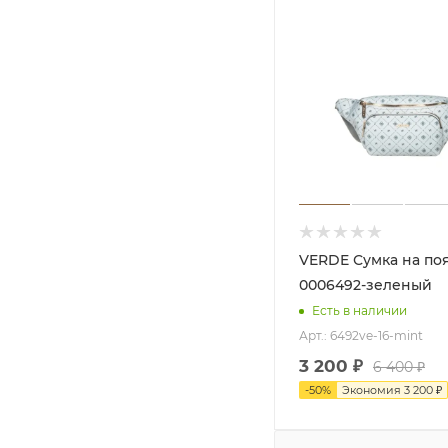
VERDE Сумка на пояс 16-
0006492-зеленый
Есть в наличии
Арт.: 6492ve-16-mint
3 200
₽
6 400
₽
-
50
%
Экономия
3 200
₽