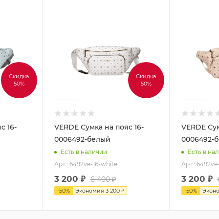
Скидка
Скидка
50%
50%
VERDE Сумка на пояс 16-
VERDE Сумка на пояс 16-
0006492-белый
0006492-
Есть в наличии
Есть в на
Арт.: 6492ve-16-white
Арт.: 6492ve
3 200
₽
3 200
₽
6 400
₽
-
50
%
Экономия
3 200
₽
-
50
%
Экон