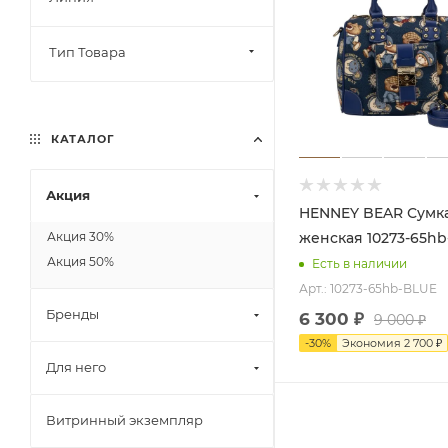
Тип Товара
КАТАЛОГ
Акция
HENNEY BEAR Сумка
женская 10273-65h
Акция 30%
Акция 50%
Есть в наличии
Арт.: 10273-65hb-BLUE
Бренды
6 300
₽
9 000
₽
-
30
%
Экономия
2 700
₽
Для него
Витринный экземпляр