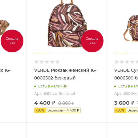
Скидка
Скидка
50%
50%
VERDE Рюкзак женский 16-
VERDE Сумка женская 16-
0006502-бежевый
0006500-
Есть в наличии
Есть в на
Арт.: 6502ve-16-camel
Арт.: 6500ve
4 400
₽
3 600
₽
8 800
₽
-
50
%
Экономия
4 400
₽
-
50
%
Экон