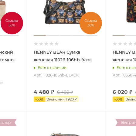
Скидка
Скидка
50%
30%
HENNEY BEAR Сумка
HENNEY BEAR 
/темно-
женская 11026-106hb-блэк
женская 1
Есть в наличии
Есть в на
Арт.: 11026-106hb-BLACK
Арт.: 10330
pe
4 480
₽
6 020
₽
6 400
₽
-
30
%
Экономия
1 920
₽
-
30
%
Экон
мпляр
Витри