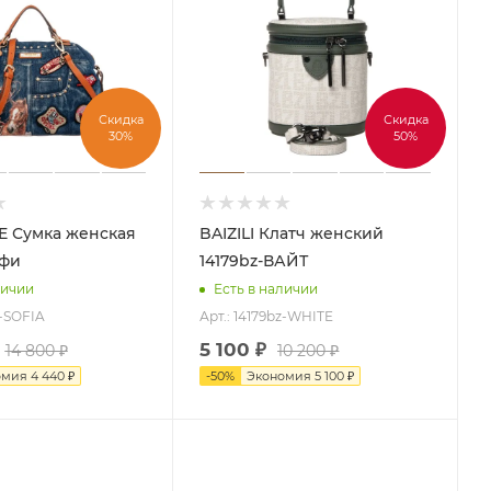
Скидка
Скидка
30%
50%
кая
BAIZILI Клатч женский
офи
14179bz-ВАЙТ
личии
Есть в наличии
l-SOFIA
Арт.: 14179bz-WHITE
5 100
₽
14 800
₽
10 200
₽
омия
4 440
₽
-
50
%
Экономия
5 100
₽