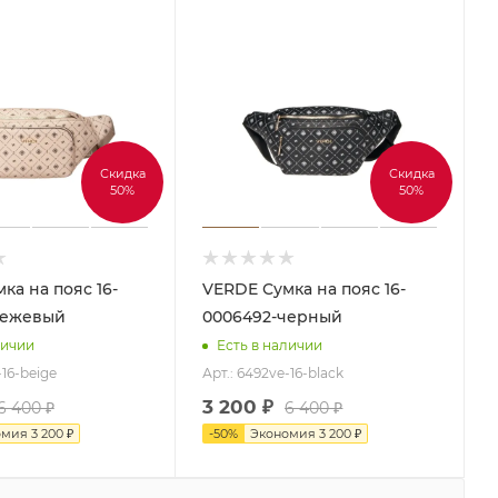
Скидка
Скидка
50%
50%
VERDE Сумка на пояс 16-
бежевый
0006492-черный
личии
Есть в наличии
-16-beige
Арт.: 6492ve-16-black
3 200
₽
6 400
₽
6 400
₽
омия
3 200
₽
-
50
%
Экономия
3 200
₽