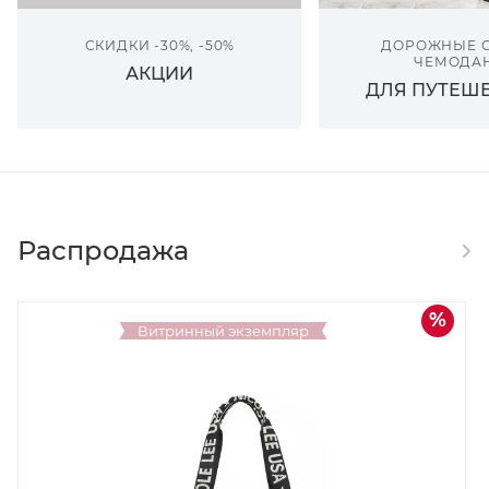
СКИДКИ -30%, -50%
ДОРОЖНЫЕ С
ЧЕМОДА
АКЦИИ
ДЛЯ ПУТЕШ
Распродажа
дка
Скидка
30%
Витринный экземпляр