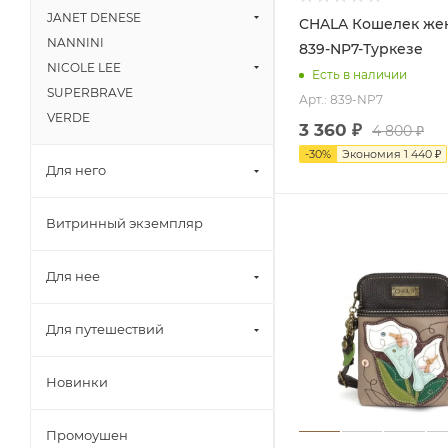
JANET DENESE
CHALA Кошелек женский
NANNINI
839-NP7-Туркезе
NICOLE LEE
Есть в наличии
SUPERBRAVE
Арт.: 839-NP7
VERDE
3 360
₽
4 800
₽
-
30
%
Экономия
1 440
₽
Для него
Витринный экземпляр
Для нее
Для путешествий
Новинки
Промоушен