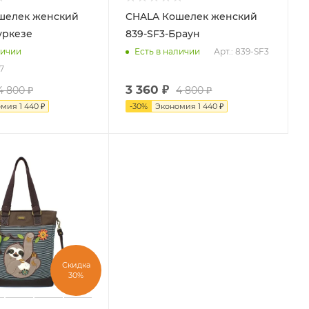
CHALA Кошелек женский
уркезе
839-SF3-Браун
Арт.: 839-SF3
личии
Есть в наличии
7
3 360
₽
4 800
₽
4 800
₽
омия
1 440
₽
-
30
%
Экономия
1 440
₽
Скидка
30%