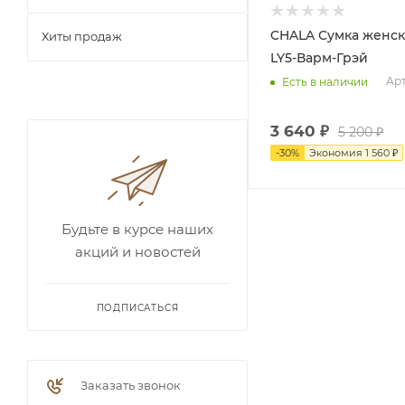
CHALA Сумка женская 827-
Хиты продаж
LY5-Варм-Грэй
Арт
Есть в наличии
3 640
₽
5 200
₽
-
30
%
Экономия
1 560
₽
Будьте в курсе наших
акций и новостей
ПОДПИСАТЬСЯ
Заказать звонок