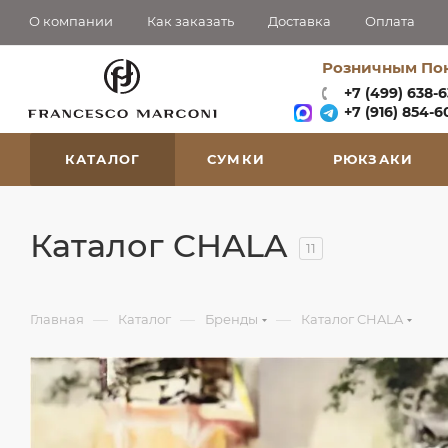
О компании
Как заказать
Доставка
Оплата
Розничным По
+7 (499) 638-
+7 (916) 854-60
КАТАЛОГ
СУМКИ
РЮКЗАКИ
Каталог CHALA
11
—
—
—
Главная
Каталог
Бренды
Каталог CHALA