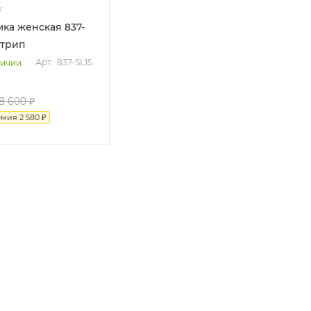
Стрип
Арт.: 837-SL1S
личии
8 600
₽
омия
2 580
₽