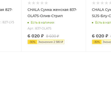
CHALA Сумка женская 837-
CHALA Сумка женская 837-
OLA7S-Олив-Стрип
SL1S-Блу-
.: 827-LY5
Есть в наличии
Есть в на
Арт.: 837-OLA7S
6 020
₽
6 020
₽
8 600
₽
-
30
%
Экономия
2 580
₽
-
30
%
Экон