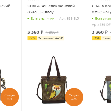
CHALA Кошелек женский
CHALA Кошелек женский
839-SL5-Еллоу
839-DF7-Т
Арт.: 839-SL5
Есть в наличии
Есть в на
Арт.: 839-DF
3 360
₽
3 360
₽
4 800
₽
-
30
%
Экономия
1 440
₽
-
30
%
Экон
Скидка
Скидка
30%
30%