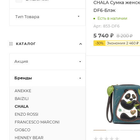
CHALA Сумка женская 853-
DF6-Блэк
Тип Товара
Есть в наличии
Арт.: 853-DF6
5 740
₽
8 200
₽
-
30
%
Экономия
2 460
₽
КАТАЛОГ
Акция
Бренды
ANEKKE
BAIZILI
CHALA
ENZO ROSSI
FRANCESCO MARCONI
GIO&CO
HENNEY BEAR