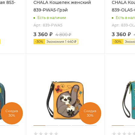
CHALA Кошелек женский
CHALA Кошелек женский
839-PWA5-Грэй
839-OLA5
Есть в наличии
Есть в на
Арт.: 839-PWA5
Арт.: 839-O
3 360
₽
3 360
₽
4 800
₽
-
30
%
Экономия
1 440
₽
-
30
%
Экон
Скидка
Скидка
30%
30%