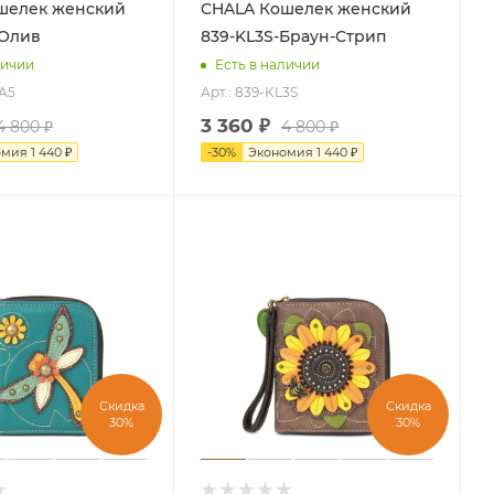
CHALA Кошелек женский
-Олив
839-KL3S-Браун-Стрип
личии
Есть в наличии
LA5
Арт.: 839-KL3S
3 360
₽
4 800
₽
4 800
₽
омия
1 440
₽
-
30
%
Экономия
1 440
₽
Скидка
Скидка
30%
30%