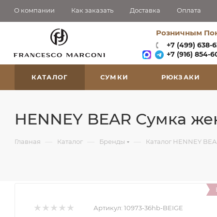
О компании
Как заказать
Доставка
Оплата
Розничным По
+7 (499) 638-
+7 (916) 854-60
КАТАЛОГ
СУМКИ
РЮКЗАКИ
HENNEY BEAR Сумка жен
—
—
—
Главная
Каталог
Бренды
Каталог HENNEY BEA
Артикул:
10973-36hb-BEIGE