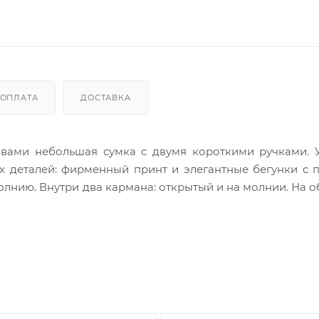
ОПЛАТА
ДОСТАВКА
 вами небольшая сумка с двумя короткими ручками. 
ых деталей: фирменный принт и элегантные бегунки с
лнию. Внутри два кармана: открытый и на молнии. На 
и. Яркие тона и задорные принты - то что нужно для 