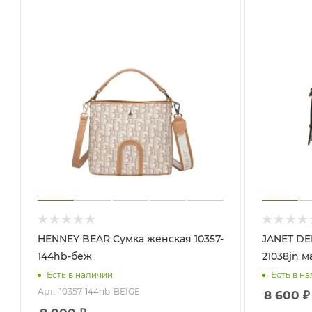
HENNEY BEAR Сумка женская 10357-
JANET DENESE Сум
144hb-беж
21038jn м
Есть в наличии
Есть в н
Арт.: 10357-144hb-BEIGE
8 600
₽