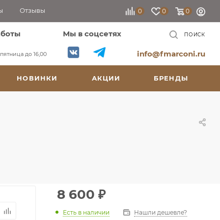
ы
Отзывы
0
0
0
аботы
Мы в соцсетях
ПОИСК
info@fmarconi.ru
, пятница до 16,00
НОВИНКИ
АКЦИИ
БРЕНДЫ
8 600
₽
Есть в наличии
Нашли дешевле?