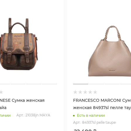
ка женская
FRANCESCO MARCONI Сумка
айа
женская 84937sl пелле та
Арт.: 21038jn MAYA
аличии
Есть в наличии
Арт.: 84937sl pelle taupe