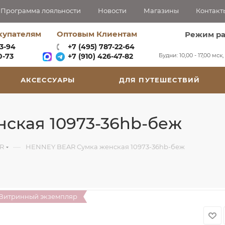
Программа лояльности
Новости
Магазины
Контакт
купателям
Оптовым Клиентам
Режим р
63-94
+7 (495) 787-22-64
Будни: 10,00 - 17,00 мск
-73‬
+7 (910) 426-47-82
АКСЕССУАРЫ
ДЛЯ ПУТЕШЕСТВИЙ
ская 10973-36hb-беж
—
R
HENNEY BEAR Сумка женская 10973-36hb-беж
Витринный экземпляр