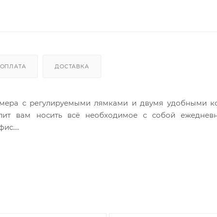
ОПЛАТА
ДОСТАВКА
змера с регулируемыми лямками и двумя удобными к
олит вам носить всё необходимое с собой ежеднев
фис.
три два удобных кармашка - накладной и на молнии,
 ключей или телефона есть внешний карман на молнии.
зака, а также пара боковых карманов.
брелок и бегунки в виде Пизанской башни. С женским
дет утонченным и изящным. Носите с собой JANET и н