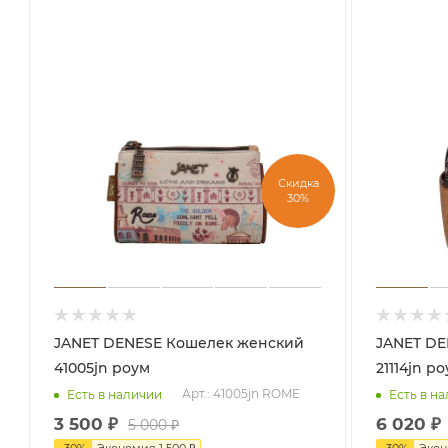
Скидка
30%
JANET DENESE Кошелек женский
JANET DENESE Рюкз
41005jn роум
21114jn р
Арт.: 41005jn ROME
Есть в наличии
Есть в н
3 500
₽
6 020
₽
5 000
₽
-
30
%
Экономия
1 500
₽
-
30
%
Эко