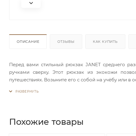
ОПИСАНИЕ
ОТЗЫВЫ
КАК КУПИТЬ
Перед вами стильный рюкзак JANET среднего ра
ручками сверху. Этот рюкзак из экокожи позв
путешествиях. Возьмите его с собой на учёбу или в о
Основное отделение закрывается на молнию. Вну
фирменная подкладка. Для всевозможных карточек,
вертикальный карман на молнии есть на спинке рюк
Листы формата А4 не вмещает. Финальный штрих - 
из коллекции JANET A TOUR OF ROME ваш образ бу
Похожие товары
города красотой! И вы всё ещё в раздумьях?