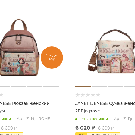
Скидка
30%
ак женский
JANET DENESE Сумка женская
оум
21111jn роум
Арт.: 21114jn ROME
Арт.: 21111
аличии
Есть в наличии
6 020
₽
8 600
₽
8 600
₽
номия
2 580
₽
-
30
%
Экономия
2 580
₽