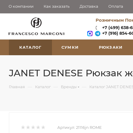
О компании
Как заказать
Доставка
Оплата
Розничным По
+7 (499) 638-
+7 (916) 854-60
КАТАЛОГ
СУМКИ
РЮКЗАКИ
JANET DENESE Рюкзак же
—
—
—
Главная
Каталог
Бренды
Каталог JANET DENE
Артикул:
21116jn ROME