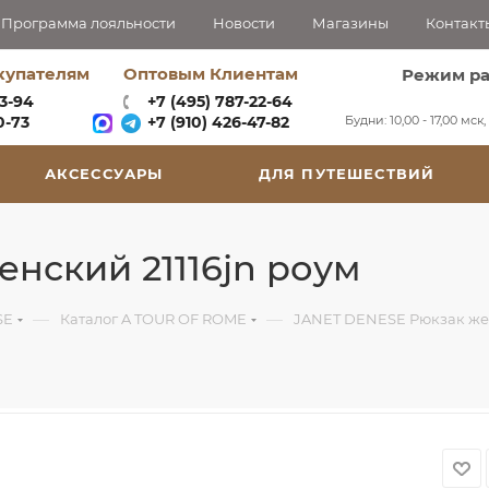
Программа лояльности
Новости
Магазины
Контакт
купателям
Оптовым Клиентам
Режим р
63-94
+7 (495) 787-22-64
Будни: 10,00 - 17,00 мск
-73‬
+7 (910) 426-47-82
АКСЕССУАРЫ
ДЛЯ ПУТЕШЕСТВИЙ
нский 21116jn роум
—
—
SE
Каталог A TOUR OF ROME
JANET DENESE Рюкзак жен