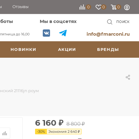
ы
Отзывы
0
0
0
аботы
Мы в соцсетях
ПОИСК
info@fmarconi.ru
, пятница до 16,00
НОВИНКИ
АКЦИИ
БРЕНДЫ
ский 21116jn роум
6 160
₽
8 800
₽
-
30
%
Экономия
2 640
₽