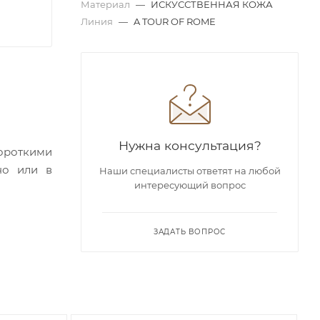
Материал
—
ИСКУССТВЕННАЯ КОЖА
Линия
—
A TOUR OF ROME
Нужна консультация?
ороткими
но или в
Наши специалисты ответят на любой
интересующий вопрос
 а также
 Еще один
ЗАДАТЬ ВОПРОС
 рюкзаком
аполняйте