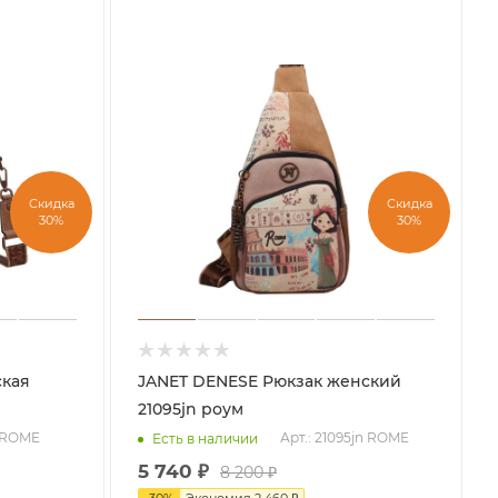
Скидка
Скидка
30%
30%
JANET DENESE Рюкзак женский
21095jn роум
jn ROME
Арт.: 21095jn ROME
Есть в наличии
5 740
₽
8 200
₽
-
30
%
Экономия
2 460
₽