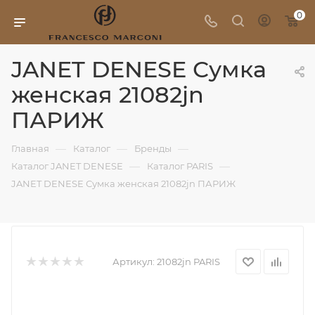
0
JANET DENESE Сумка
женская 21082jn
ПАРИЖ
—
—
—
Главная
Каталог
Бренды
—
—
Каталог JANET DENESE
Каталог PARIS
JANET DENESE Сумка женская 21082jn ПАРИЖ
Артикул:
21082jn PARIS