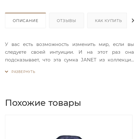
ОПИСАНИЕ
ОТЗЫВЫ
КАК КУПИТЬ
У вас есть возможность изменить мир, если вы
следуете своей интуиции. И на этот раз она
подсказывает, что эта сумка JANET из коллекции
PARIS DREAM станет вашей новой неразлучной
спутницей! Благодаря разнообразным деталям и
цвету эта модель отлично сочетается с любым
нарядом. Это сумка закрывается на молнию, внутри
одно просторное отделение, фирменная подкладка
Похожие товары
и карманы. Один карман на молнии и два открытых
кармана. Сзади дополнительный карман на молнии.
У нее есть две ручки и регулируемый плечевой
ремень. Сумка украшена декоративными молниями
с бегунками в виде звезд со стазами на фоне