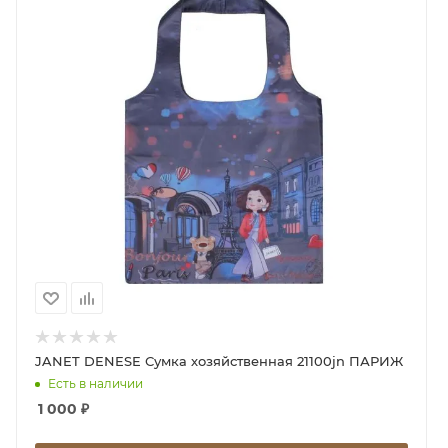
темнеющего сине-фиолетового неба мерцает и
искрится, погружая нас в самую настоящую
романтическую сказку! Взяв с собой сумку JANET
PARIS, с вами в абсолютно любом месте будет
витать дух настоящего Парижа.
JANET DENESE Сумка хозяйственная 21100jn ПАРИЖ
Есть в наличии
1 000
₽