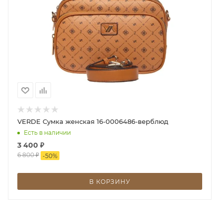
длинный регулируемый ремень, который позволит
носить сумку через плечо. Не упустите возможность
добавить нежности и женственности в свой
повседневный образ. Станьте обладательницей
этой прекрасной женской сумки от NICOLE LEE!
VERDE Сумка женская 16-0006486-верблюд
Есть в наличии
3 400
₽
6 800
₽
-
50
%
В КОРЗИНУ