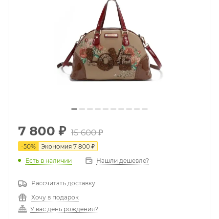
7 800
₽
15 600
₽
-
50
%
Экономия
7 800
₽
Есть в наличии
Нашли дешевле?
Рассчитать доставку
Хочу в подарок
У вас день рождения?