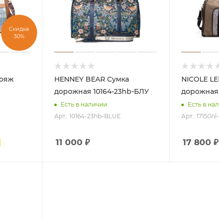
Скидка
30%
HENNEY BEAR Сумка
NICOLE LEE Сум
дорожная 10164-23hb-БЛУ
дорожная 
Есть в наличии
Есть в на
Арт.: 10164-23hb-BLUE
Арт.: 17150n
11 000
₽
17 800
₽