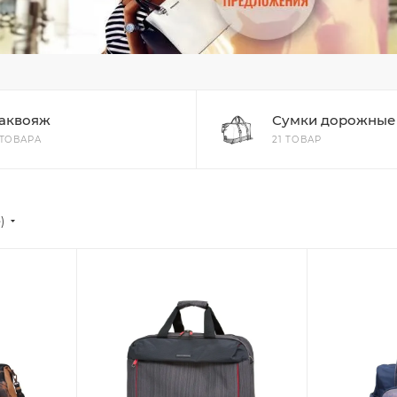
аквояж
Сумки дорожные
 ТОВАРА
21 ТОВАР
е)