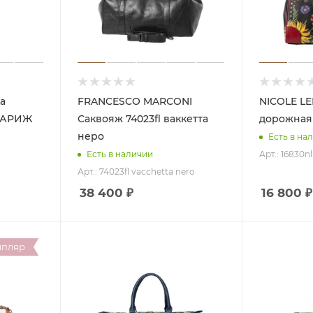
FRANCESCO MARCONI
NICOLE LEE Сум
 ПАРИЖ
Саквояж 74023fl ваккетта
дорожная
неро
Есть в на
Арт.: 16830n
Есть в наличии
Арт.: 74023fl vacchetta nero
38 400
₽
16 800
₽
мпляр