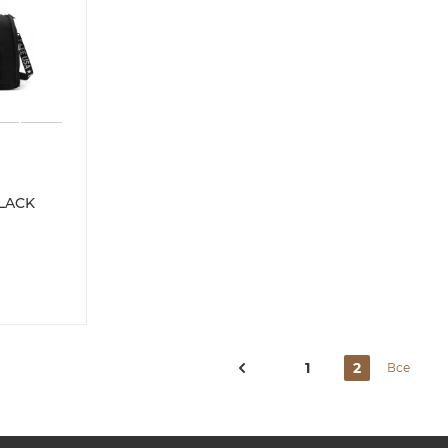
BLACK
1
2
Все