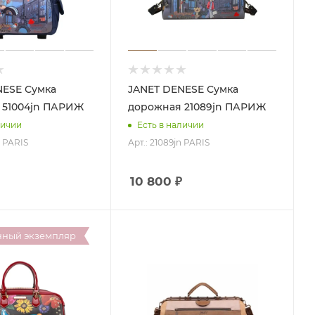
 Сумка
JANET DENESE Сумка
 51004jn ПАРИЖ
дорожная 21089jn ПАРИЖ
личии
Есть в наличии
n PARIS
Арт.: 21089jn PARIS
10 800
₽
нный экземпляр