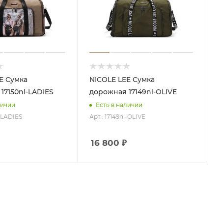
ка
NICOLE LEE Сумка
17150nl-LADIES
дорожная 17149nl-OLIVE
личии
Есть в наличии
l-LADIES
Арт.: 17149nl-OLIVE
16 800
₽