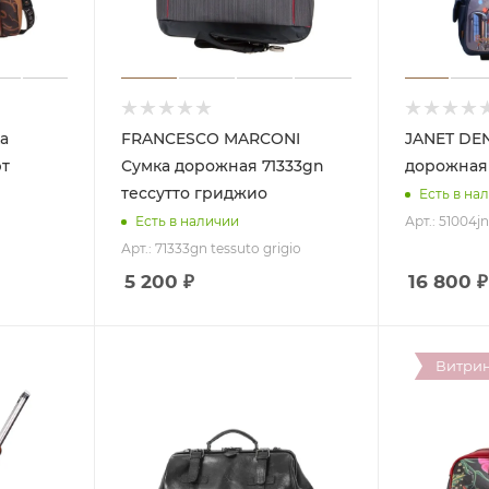
FRANCESCO MARCONI
JANET DENESE
рт
Сумка дорожная 71333gn
дорожная
тессутто гриджио
Есть в на
Арт.: 51004j
Есть в наличии
Арт.: 71333gn tessuto grigio
5 200
₽
16 800
₽
Витри