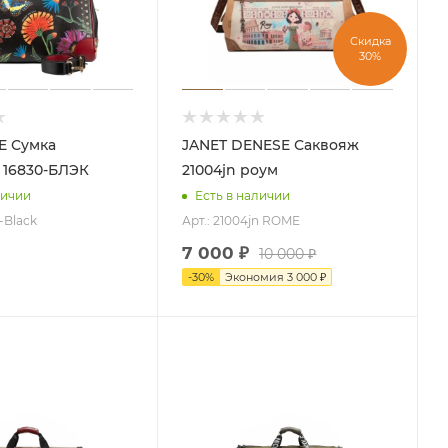
Скидка
30%
ка
JANET DENESE Саквояж
 16830-БЛЭК
21004jn роум
личии
Есть в наличии
l-Black
Арт.: 21004jn ROME
7 000
₽
10 000
₽
-
30
%
Экономия
3 000
₽