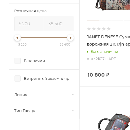
Розничная цена
JANET DENESE Сумка
дорожная 21017jn а
5 200
38 400
Есть в наличии
Арт.: 21017jn ART
В наличии
10 800
₽
Витринный экземпляр
Линия
Тип Товара