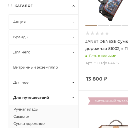
КАТАЛОГ
Акция
Бренды
JANET DENESE Сумка
дорожная 51002jn
Для него
Есть в наличии
Арт.: 51002jn PARIS
Витринный экземпляр
13 800
₽
Для нее
Для путешествий
Витринный экзе
Ручная кладь
Саквояж
Сумки дорожные