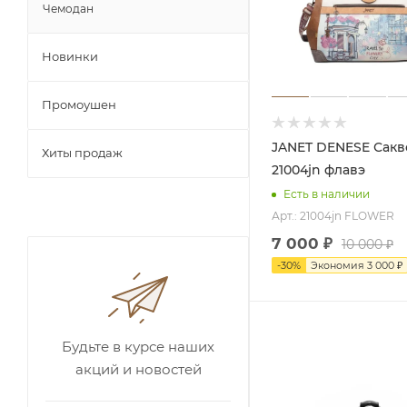
Чемодан
Новинки
Промоушен
JANET DENESE Саквояж
Хиты продаж
21004jn флавэ
Есть в наличии
Арт.: 21004jn FLOWER
7 000
₽
10 000
₽
-
30
%
Экономия
3 000
₽
Будьте в курсе наших
акций и новостей