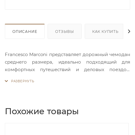
ОПИСАНИЕ
ОТЗЫВЫ
КАК КУПИТЬ
Francesco Marconi представляет дорожный чемодан
среднего размера, идеально подходящий для
комфортных путешествий и деловых поездок.
Модель изготовлена из ударопрочного
полипропилена с рифленой текстурой,
обеспечивающей устойчивость к повреждениям и
стильный внешний вид. Усиленная защита углов
гарантирует дополнительную безопасность ваших
Похожие товары
вещей при транспортировке.
Чемодан оснащен четырьмя многнаправленными
колесами с вращением на 360 градусов, которые