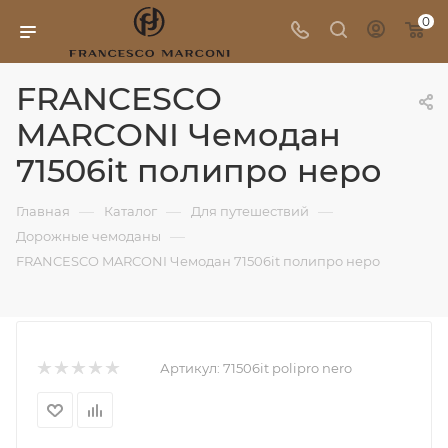
0
FRANCESCO
MARCONI Чемодан
71506it полипро неро
—
—
—
Главная
Каталог
Для путешествий
—
Дорожные чемоданы
FRANCESCO MARCONI Чемодан 71506it полипро неро
Артикул:
71506it polipro nero