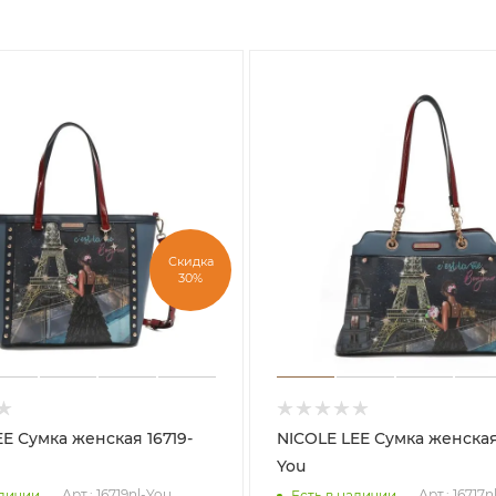
Скидка
30%
16719-
NICOLE LEE Сумка женская 16717-
You
Арт.: 16719nl-You
Арт.: 16717n
аличии
Есть в наличии