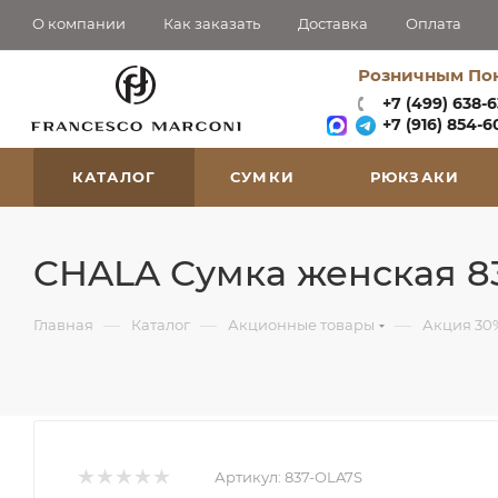
О компании
Как заказать
Доставка
Оплата
Розничным По
+7 (499) 638-
+7 (916) 854-60
КАТАЛОГ
СУМКИ
РЮКЗАКИ
CHALA Сумка женская 8
—
—
—
Главная
Каталог
Акционные товары
Акция 30
Артикул:
837-OLA7S