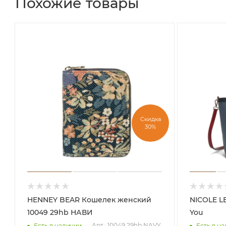
Похожие товары
Скидка
30%
HENNEY BEAR Кошелек женский
NICOLE LEE Сумка женская 
10049 29hb НАВИ
You
Арт.: 10049 29hb NAVY
Есть в наличии
Есть в н