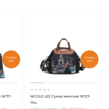
Скидка
Скидка
30%
30%
NICOLE LEE Сумка женская 16727-
You
l-You
Арт.: 16727nl-You
Есть в наличии