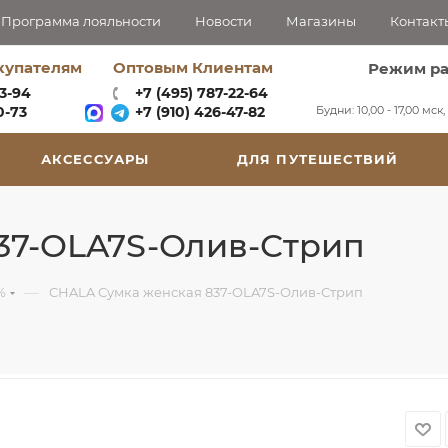
Программа лояльности
Новости
Магазины
Контакт
купателям
Оптовым Клиентам
Режим р
63-94
+7 (495) 787-22-64
Будни: 10,00 - 17,00 мск
-73‬
+7 (910) 426-47-82
АКСЕССУАРЫ
ДЛЯ ПУТЕШЕСТВИЙ
37-OLA7S-Олив-Стрип
—
%
CHALA Сумка женская 837-OLA7S-Олив-Стрип