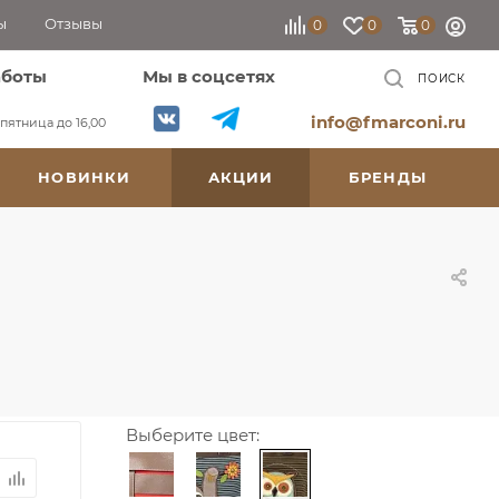
ы
Отзывы
0
0
0
аботы
Мы в соцсетях
ПОИСК
info@fmarconi.ru
, пятница до 16,00
НОВИНКИ
АКЦИИ
БРЕНДЫ
Выберите цвет: