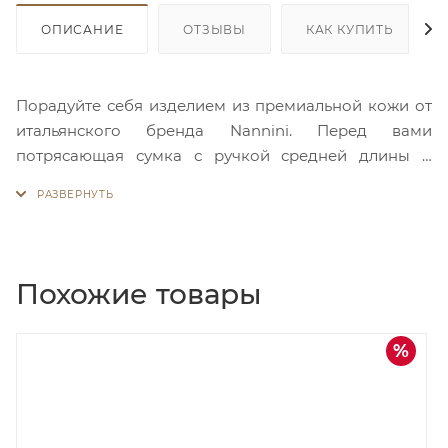
ОПИСАНИЕ
ОТЗЫВЫ
КАК КУПИТЬ
Порадуйте себя изделием из премиальной кожи от
итальянского бренда Nannini. Перед вами
потрясающая сумка с ручкой средней длины и
длинным ремнем в комплекте. Основное отделение
складывается на манер клатча и закрывается на
молнию. Внутри просторно и есть кармашки для
ценных мелочей. На лицево стороне есть
просторный карман. На оборотной стороне
Похожие товары
расположен вертикальный карман на молнии. На
каждый день или особый случай – выбор Nannini
дка
Скидка
актуален всегда.
50%