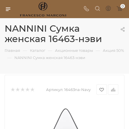
0
NANNINI Сумка
женская 16463-нэви
—
—
—
Главная
Каталог
Акционные товары
Акция 50%
—
NANNINI Сумка женская 16463-нэви
Артикул:
16463na-Navy