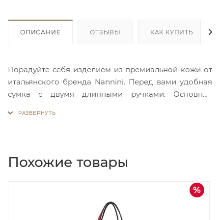
ОПИСАНИЕ
ОТЗЫВЫ
КАК КУПИТЬ
Порадуйте себя изделием из премиальной кожи от
итальянского бренда Nannini. Перед вами удобная
сумка с двумя длинными ручками. Основное
отделение закрывается на молнию. Внутри
просторно и есть кармашки для ценных мелочей, а
также карман-перегородка на молнии. По бокам
сумка украшена декоративными карманами с
яркой фурнитурой. На каждый день или особый
Похожие товары
случай – выбор Nannini актуален всегда.
дка
Скидка
50%