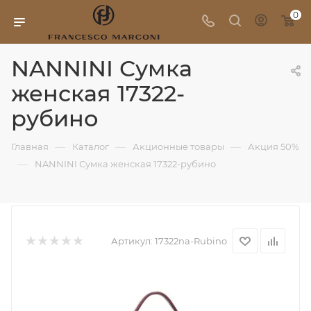
0
NANNINI Сумка
женская 17322-
рубино
—
—
—
Главная
Каталог
Акционные товары
Акция 50%
—
NANNINI Сумка женская 17322-рубино
Артикул:
17322na-Rubino