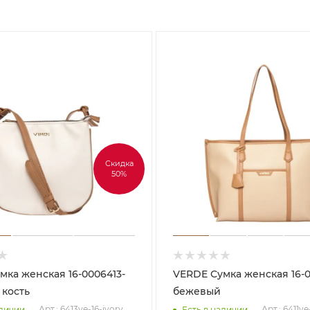
Скидка
50%
VERDE Сумка женская 16-0006411-
 кость
бежевый
Арт.: 6413ve-16-ivory
Арт.: 6411ve
аличии
Есть в наличии