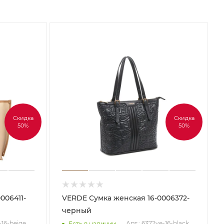
Скидка
Скидка
50%
50%
VERDE Сумка женская 16-0006372-
черный
-16-beige
Арт.: 6372ve-16-black
Есть в наличии