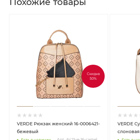
Похожие товары
Скидка
50%
VERDE Рюкзак женский 16-0006421-
VERDE Сумка женская 16-0006413-
бежевый
слоновая
Арт.: 6421ve-16-camel
Есть в наличии
Есть в н