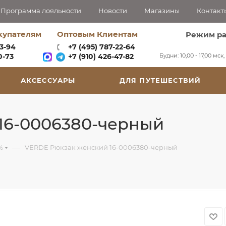
Программа лояльности
Новости
Магазины
Контакт
купателям
Оптовым Клиентам
Режим р
63-94
+7 (495) 787-22-64
Будни: 10,00 - 17,00 мск
-73‬
+7 (910) 426-47-82
АКСЕССУАРЫ
ДЛЯ ПУТЕШЕСТВИЙ
16-0006380-черный
—
%
VERDE Рюкзак женский 16-0006380-черный