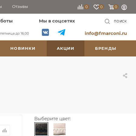
ы
Отзывы
0
0
0
аботы
Мы в соцсетях
ПОИСК
info@fmarconi.ru
, пятница до 16,00
НОВИНКИ
АКЦИИ
БРЕНДЫ
Выберите цвет: