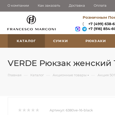
О компании
Как заказать
Доставка
Оплата
Розничным По
+7 (499) 638-
+7 (916) 854-60
КАТАЛОГ
СУМКИ
РЮКЗАКИ
VERDE Рюкзак женский 
—
—
—
Главная
Каталог
Акционные товары
Акция 50
Артикул:
6380ve-16-black