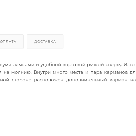
ОПЛАТА
ДОСТАВКА
вумя лямками и удобной короткой ручкой сверху. Изго
я на молнию. Внутри много места и пара карманов д
тной стороне расположен дополнительный карман на
расно дополнят Ваш гардероб!