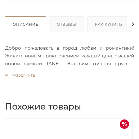
ОПИСАНИЕ
ОТЗЫВЫ
КАК КУПИТЬ
Добро пожаловать в город любви и романтики!
Живите новым приключением каждый день с вашей
новой сумкой JANET. Эта симпатичная круглая
сумка кросс-боди идеально подходит для
повседневного использования и динамичных
городских образов. Ее полный деталей дизайн
делает сумку уникальной, в ней сочетаются нежные
кофейные оттенки и достопримечательности
Похожие товары
вечного города. Основное отделение на молнии, а
внутри есть пара удобных карманов, один из
дка
Скидка
которых на молнии, а второй – открытый. На
30%
оборотной стороне расположен внешний карман