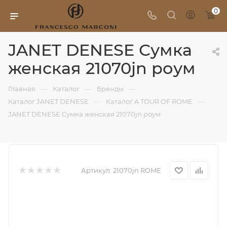
0
JANET DENESE Сумка
женская 21070jn роум
—
—
—
Главная
Каталог
Бренды
—
—
Каталог JANET DENESE
Каталог A TOUR OF ROME
JANET DENESE Сумка женская 21070jn роум
Артикул:
21070jn ROME