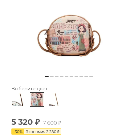
Выберите цвет:
5 320
₽
7 600
₽
-
30
%
Экономия
2 280
₽