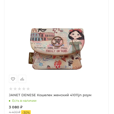
на молнии. По бокам есть регулировка длинного
ремня, максимально 140 см., так что вы можете
носить ее по своему усмотрению. С сумкой из
итальянской коллекции
ваш образ будет утонченным и изящным. Носите с
собой JANET и наполняйте города красотой!
JANET DENESE Кошелек женский 41011jn роум
Есть в наличии
3 080
₽
4 400
₽
-
30
%