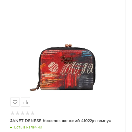
подкладка.
Он имеет два отдельных отделения: одно для
купюр с разделителем, и с отделением для карт, оно
застегивается на кнопке и второе отделение для
монет с застежкой-молнией. Внутри есть съемная
обложка для документов, в ней можно хранить
пропуск или автодокументы.
Кошелек также поставляется в комплекте с
подарочной коробкой, что делает его отличным
подарком на день рождения или другой праздник.
Позвольте себе немного роскоши и практичности с
кошельком Janet, чтобы с легкостью организовать
свою жизнь и всегда чувствовать себя модной и
стильной!
JANET DENESE Кошелек женский 41022jn темпус
Есть в наличии