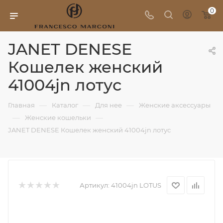
0
JANET DENESE
Кошелек женский
41004jn лотус
—
—
—
Главная
Каталог
Для нее
Женские аксессуары
—
—
Женские кошельки
JANET DENESE Кошелек женский 41004jn лотус
Артикул:
41004jn LOTUS