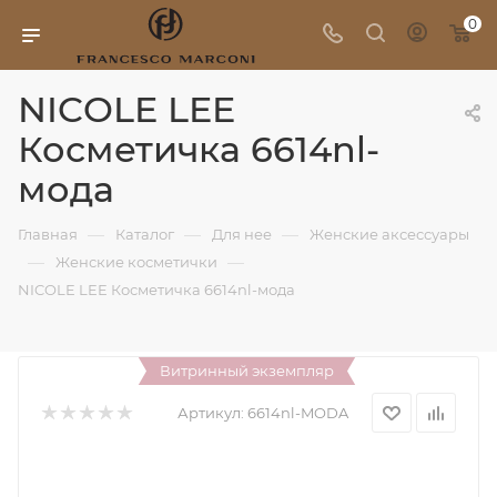
0
NICOLE LEE
Косметичка 6614nl-
мода
—
—
—
Главная
Каталог
Для нее
Женские аксессуары
—
—
Женские косметички
NICOLE LEE Косметичка 6614nl-мода
Витринный экземпляр
Артикул:
6614nl-MODA