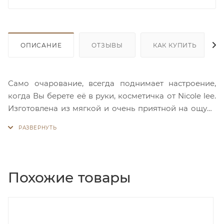
ОПИСАНИЕ
ОТЗЫВЫ
КАК КУПИТЬ
Само очарование, всегда поднимает настроение,
когда Вы берете её в руки, косметичка от Nicole lee.
Изготовлена из мягкой и очень приятной на ощупь
экокожи. Она имеет два отделения с замком
«поцелуйчик», и ремешок на запястье с кокетливой
кисточкой и подвесками в виде цветов. На задней
стороне есть карман на молнии. Внутренняя
подкладка премиум-класса с принтом из
Похожие товары
полиэстера.
Мода сочетается с функциональностью и дарит
большое удовольствия от использования
косметичкой.