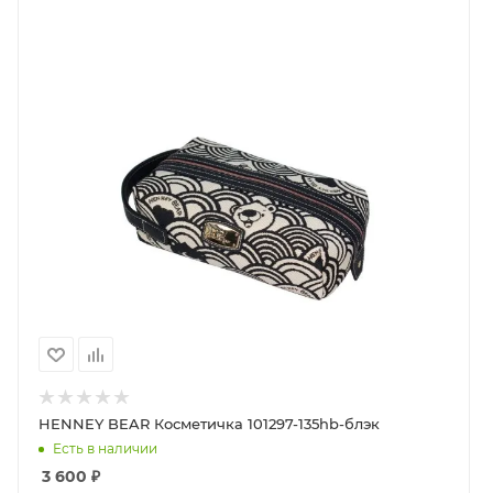
Поставляется в фирменной коробке.
https://disk.360.yandex.ru/i/UiZ14GWDlzZZ2g
HENNEY BEAR Косметичка 101297-135hb-блэк
Есть в наличии
3 600
₽