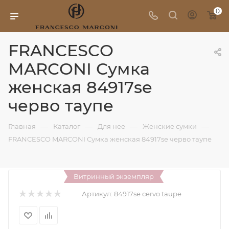
0
FRANCESCO
MARCONI Сумка
женская 84917se
черво таупе
—
—
—
—
Главная
Каталог
Для нее
Женские сумки
FRANCESCO MARCONI Сумка женская 84917se черво таупе
Витринный экземпляр
Артикул:
84917se cervo taupe