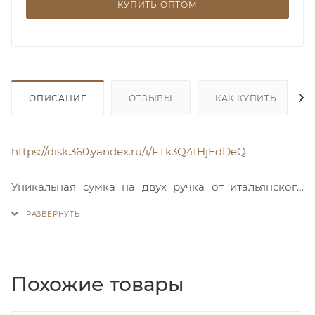
КУПИТЬ ОПТОМ
ОПИСАНИЕ
ОТЗЫВЫ
КАК КУПИТЬ
https://disk.360.yandex.ru/i/FTk3Q4fHjEdDeQ
Уникальная сумка на двух ручка от итальянского
бренда Francesco Marconi - это идеальный выбор
для стильных женщин. Изготовленная из
высококачественной натуральной кожи, она
обладает прекрасными тактильными ощущениями
и привлекательным внешним видом.
Похожие товары
Необычный крой придает сумке оригинальность и
элегантность, что делает ее прекрасным