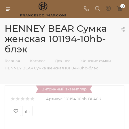
0
HENNEY BEAR Сумка
женская 101194-10hb-
блэк
—
—
—
—
Главная
Каталог
Для нее
Женские сумки
HENNEY BEAR Сумка женская 101194-10hb-блэк
Витринный экземпляр
Артикул:
101194-10hb-BLACK