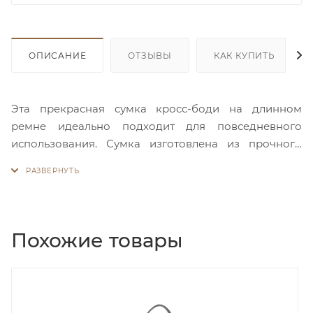
ОПИСАНИЕ
ОТЗЫВЫ
КАК КУПИТЬ
Эта прекрасная сумка кросс-боди на длинном
ремне идеально подходит для повседневного
использования. Сумка изготовлена из прочного
гобелена со вставками из экокожи с фирменным
принтом Henney Bear! Основное отделение на
молнии, а внутри есть карман на молнии и
открытый карман для телефона. На внешней и
задней стороне сумки есть большие скрытые
Похожие товары
карманы на молнии. Сумка через плечо среднего
размера отлично впишется в ваш гардероб и станет
модным элементом любого образа!