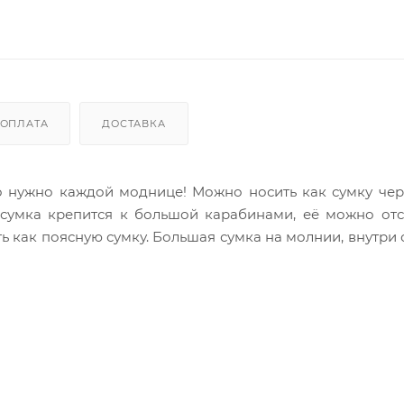
ОПЛАТА
ДОСТАВКА
что нужно каждой моднице! Можно носить как сумку чер
 сумка крепится к большой карабинами, её можно отс
ть как поясную сумку. Большая сумка на молнии, внутри
ькой есть карман на молнии. Носите их как повседнев
бходимые вещи, косметику, документы, телефон и многое
текстиля с вставками из экокожи. Модель оливковог
она.
их свиданий и путешествий, сочетая стиль и функциона