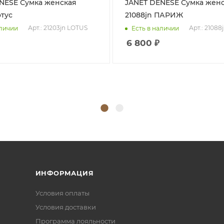
ка женская
JANET DENESE Сумка женская
отус
21088jn ПАРИЖ
Арт.: 21203jn LOTUS
Арт.: 21088
аличии
Есть в наличии
6 800
₽
ИНФОРМАЦИЯ
Условия оплаты
Условия доставки
Программа лояльности