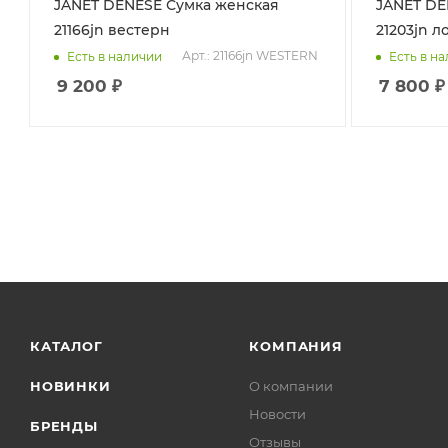
JANET DENESE Сумка женская
JANET DENESE Сум
21166jn вестерн
21203jn л
Арт.: 21166jn WESTERN
Есть в наличии
Есть в н
9 200
₽
7 800
₽
КАТАЛОГ
КОМПАНИЯ
НОВИНКИ
О компании
Новости
БРЕНДЫ
Отзывы