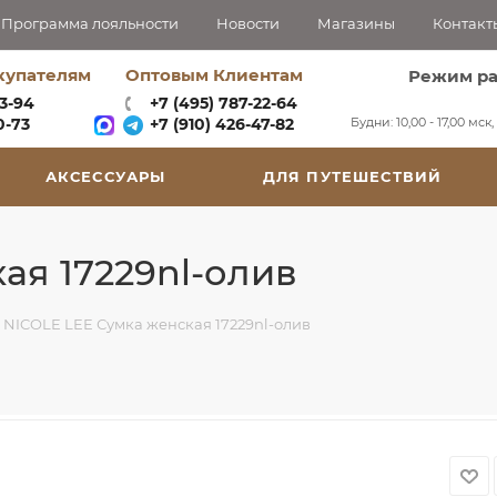
Программа лояльности
Новости
Магазины
Контакт
купателям
Оптовым Клиентам
Режим р
63-94
+7 (495) 787-22-64
Будни: 10,00 - 17,00 мск
-73‬
+7 (910) 426-47-82
АКСЕССУАРЫ
ДЛЯ ПУТЕШЕСТВИЙ
ая 17229nl-олив
NICOLE LEE Сумка женская 17229nl-олив