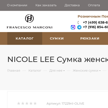
О компании
Как заказать
Доставка
Оплата
Розничным По
+7 (499) 638-
+7 (916) 854-60
КАТАЛОГ
СУМКИ
РЮКЗАКИ
NICOLE LEE Сумка женск
—
—
—
—
Главная
Каталог
Для нее
Женские сумки
Артикул:
17229nl-OLIVE