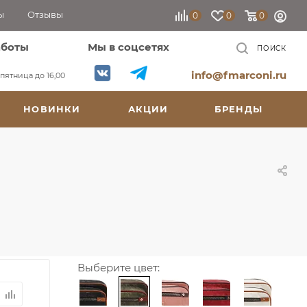
ы
Отзывы
0
0
0
аботы
Мы в соцсетях
ПОИСК
info@fmarconi.ru
, пятница до 16,00
НОВИНКИ
АКЦИИ
БРЕНДЫ
Выберите цвет: