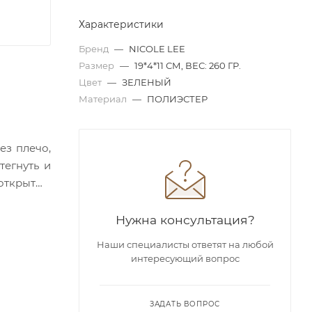
Характеристики
Бренд
—
NICOLE LEE
Размер
—
19*4*11 СМ, ВЕС: 260 ГР.
Цвет
—
ЗЕЛЕНЫЙ
Материал
—
ПОЛИЭСТЕР
ез плечо,
тегнуть и
 открытый
ную сумку
 другое.
Нужна консультация?
о цвета с
Наши специалисты ответят на любой
интересующий вопрос
льность в
ЗАДАТЬ ВОПРОС