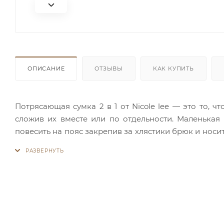
ОПИСАНИЕ
ОТЗЫВЫ
КАК КУПИТЬ
Потрясающая сумка 2 в 1 от Nicole lee — это то, 
сложив их вместе или по отдельности. Маленькая
повесить на пояс закрепив за хлястики брюк и носи
карман на молнии и открытый карман. Внутри мален
или во время путешествий, чтобы хранить в них нео
Кросс боди изготовлена из высококачественного 
отделкой бордового цвета подойдет для любого сез
Сумка идеальна для повседневных прогулок, вечерн
одном потрясающем дизайне!