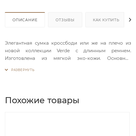
ОПИСАНИЕ
ОТЗЫВЫ
КАК КУПИТЬ
Элегантная сумка кроссбоди или же на плечо из
новой коллекции Verde с длинным ремнем.
Изготовлена из мягкой эко-кожи. Основное
отделение закрывается на молнию. Внутри много
места и пара карманов для ценных мелочей, один
из которых на молнии. На лицевой стороне
расположен дополнительный карман на молнии.
Стильный дизайн, фактура и приятные цвета -
Похожие товары
прекрасно дополнят Ваш гардероб!
дка