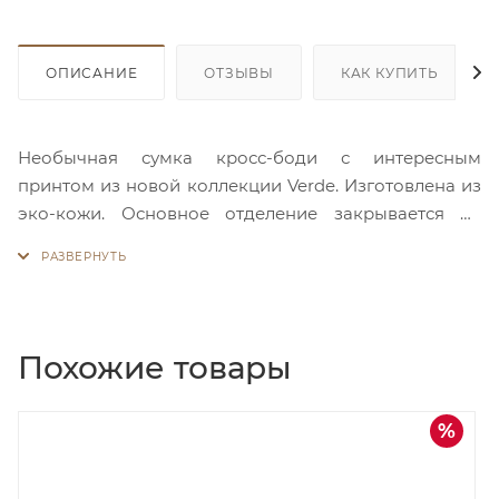
ОПИСАНИЕ
ОТЗЫВЫ
КАК КУПИТЬ
Необычная сумка кросс-боди с интересным
принтом из новой коллекции Verde. Изготовлена из
эко-кожи. Основное отделение закрывается на
молнию. Внутри много места и пара карманов для
ценных мелочей, один из которых на молнии. На
лицевой стороне расположен дополнительный
карман на молнии. Стильный дизайн, фактура и
приятные цвета - прекрасно дополнят Ваш
Похожие товары
гардероб!
дка
Скидка
50%