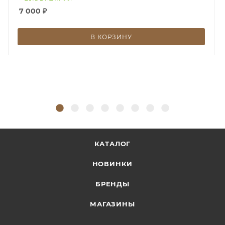
стильный и вместительный вариант с удобными
7 000
₽
карманами для организации пространства, а также
станет отличным подарком на день рождение или
В КОРЗИНУ
любой другой праздник. Эта универсальная сумка
идеально подойдет для работы, прогулок, шопинга
и путешествий, сочетая в себе яркий дизайн
лимитированной коллекции и безупречную
практичность JANET.
КАТАЛОГ
НОВИНКИ
БРЕНДЫ
МАГАЗИНЫ