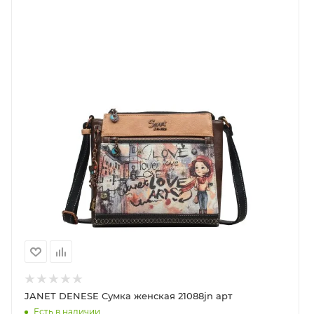
металлические ножки, защищающие аксессуар от
повреждений. На ручке красуется фирменный
брелок коллекции, подчеркивающий уникальность
дизайна.
На задней стороне сумки вы найдете небольшой
открытый карман для быстрого доступа к мелочам.
У сумки три отделения: два открытых на магнитных
кнопках и одно центральное на молнии. Внутри
основного отделения вас ждет карман на молнии и
пара открытых карманов для идеальной
организации вещей. В комплекте — длинный
регулируемый ремень на карабинах, позволяющий
носить сумку через плечо, добавляя образу
универсальности. Она гармонично сочетается с
разными стилями одежды, от классики до кэжуал,
подчеркивая уникальность каждой
обладательницы. Повседневная сумочка среднего
JANET DENESE Сумка женская 21088jn арт
размера — отличный выбор для тех, кто ищет
Есть в наличии