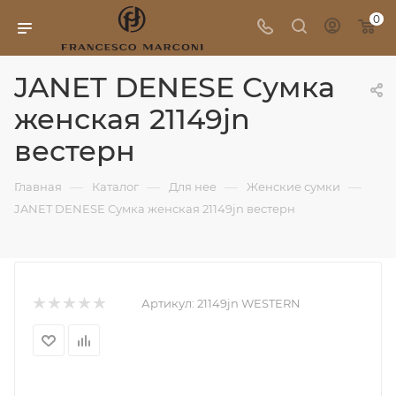
0
JANET DENESE Сумка
женская 21149jn
вестерн
—
—
—
—
Главная
Каталог
Для нее
Женские сумки
JANET DENESE Сумка женская 21149jn вестерн
Артикул:
21149jn WESTERN