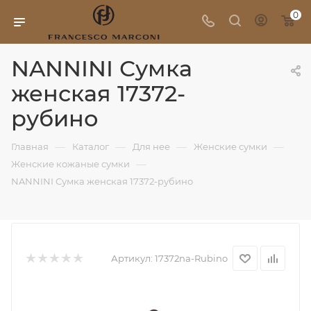
0
NANNINI Сумка
женская 17372-
рубино
—
—
—
—
Главная
Каталог
Для нее
Женские сумки
—
Женские кожаные сумки
NANNINI Сумка женская 17372-рубино
Артикул:
17372na-Rubino