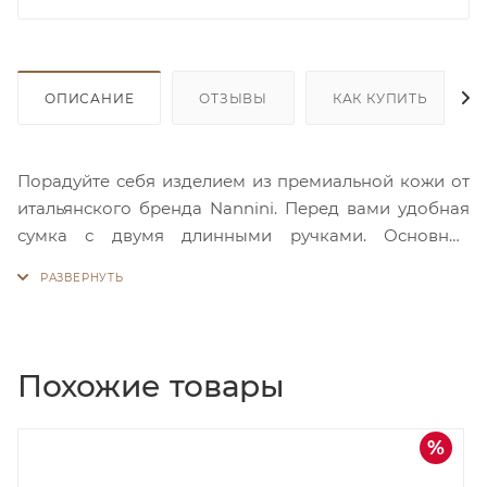
ОПИСАНИЕ
ОТЗЫВЫ
КАК КУПИТЬ
Порадуйте себя изделием из премиальной кожи от
итальянского бренда Nannini. Перед вами удобная
сумка с двумя длинными ручками. Основное
отделение закрывается на молнию. Внутри
просторно и есть кармашки для ценных мелочей, а
также карман-перегородка на молнии. По бокам
сумка украшена декоративными карманами с
яркой фурнитурой. На каждый день или особый
Похожие товары
случай – выбор Nannini актуален всегда.
дка
Скидка
50%