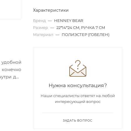
Характеристики
Бренд
—
HENNEY BEAR
Размер
—
22*14*24 CM, РУЧКА 7 СМ
Материал
—
ПОЛИЭСТЕР (ГОБЕЛЕН)
 удобной
И конечно
нутри два
лючей или
Нужна консультация?
одготовки
Наши специалисты ответят на любой
интересующий вопрос
ЗАДАТЬ ВОПРОС