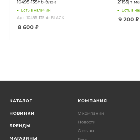
10495-135hb-блэк
21155jn м
Есть в наличии
Есть в н
Арт.: 10495-135hb-BLACK
9 200
₽
8 600
₽
КАТАЛОГ
КОМПАНИЯ
НОВИНКИ
О компании
Новости
БРЕНДЫ
Отзывы
МАГАЗИНЫ
Блог