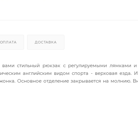
ОПЛАТА
ДОСТАВКА
д вами стильный рюкзак с регулируемыми лямками и
сическим английским видом спорта - верховая езда. 
онка. Основное отделение закрывается на молнию. В
е фирменная подкладка. Для всевозможных карточек, к
. Яркие тона и задорные принты - то что нужно для п