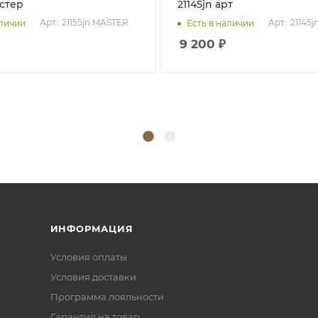
астер
21145jn арт
Арт.: 21155jn MASTER
Арт.: 21145
аличии
Есть в наличии
9 200
₽
ИНФОРМАЦИЯ
Условия оплаты
Условия доставки
Программа лояльности
Гарантия на товар