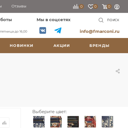
ы
Отзывы
0
0
0
аботы
Мы в соцсетях
ПОИСК
info@fmarconi.ru
, пятница до 16,00
НОВИНКИ
АКЦИИ
БРЕНДЫ
Выберите цвет: