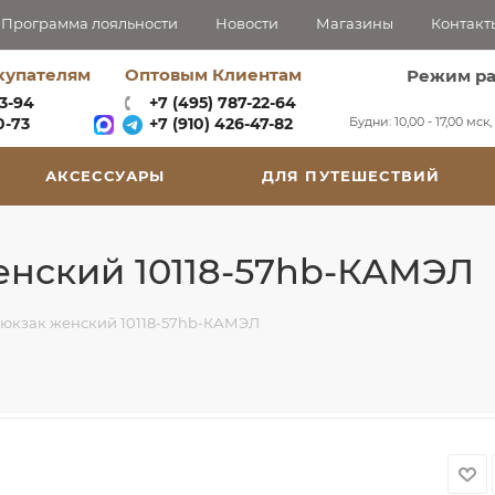
Программа лояльности
Новости
Магазины
Контакт
купателям
Оптовым Клиентам
Режим р
63-94
+7 (495) 787-22-64
Будни: 10,00 - 17,00 мск
-73‬
+7 (910) 426-47-82
АКСЕССУАРЫ
ДЛЯ ПУТЕШЕСТВИЙ
нский 10118-57hb-КАМЭЛ
юкзак женский 10118-57hb-КАМЭЛ