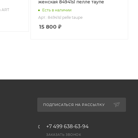
женская 84941sl пелле таупе
jn ART
Есть в наличии
Арт.: 84941sl pelle taupe
15 800
₽
ПОДПИСАТЬСЯ НА РАССЫЛКУ
+7 499 638-63-94
ЗАКАЗАТЬ ЗВОНОК