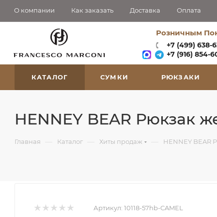
О компании
Как заказать
Доставка
Оплата
Розничным По
+7 (499) 638-
+7 (916) 854-60
КАТАЛОГ
СУМКИ
РЮКЗАКИ
HENNEY BEAR Рюкзак же
—
—
—
Главная
Каталог
Хиты продаж
HENNEY BEAR Р
Артикул:
10118-57hb-CAMEL