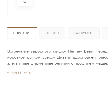
ОПИСАНИЕ
ОТЗЫВЫ
КАК КУПИТЬ
Встречайте задорного мишку Henney Bear! Пере
короткой ручкой сверху. Дизайн вдохновлен клас
элегантные фирменные бегунки с профилем медвеж
удобных кармашка - накладной и на молнии, а такж
телефона есть небольшой внешний карман на молнии
к летнему сезону!