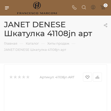
0
JANET DENESE
Шкатулка 41108jn арт
—
—
—
Главная
Каталог
Хиты продаж
JANET DENESE Шкатулка 41108jn арт
Артикул:
41108jn ART