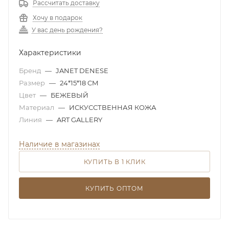
Рассчитать доставку
Хочу в подарок
У вас день рождения?
Характеристики
Бренд
—
JANET DENESE
Размер
—
24*15*18 CM
Цвет
—
БЕЖЕВЫЙ
Материал
—
ИСКУССТВЕННАЯ КОЖА
Линия
—
ART GALLERY
Наличие в магазинах
КУПИТЬ В 1 КЛИК
КУПИТЬ ОПТОМ