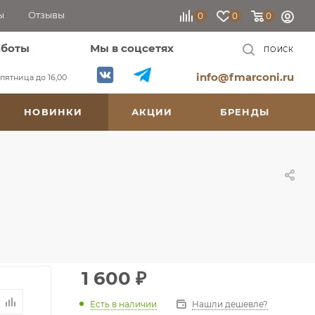
ы
Отзывы
0
0
0
аботы
Мы в соцсетях
ПОИСК
info@fmarconi.ru
, пятница до 16,00
НОВИНКИ
АКЦИИ
БРЕНДЫ
1 600
₽
Есть в наличии
Нашли дешевле?