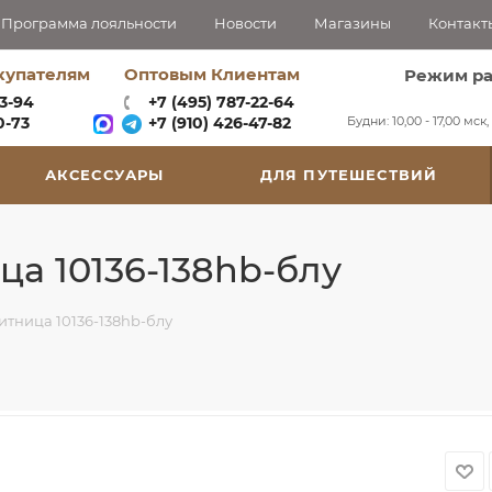
Программа лояльности
Новости
Магазины
Контакт
купателям
Оптовым Клиентам
Режим р
63-94
+7 (495) 787-22-64
Будни: 10,00 - 17,00 мск
-73‬
+7 (910) 426-47-82
АКСЕССУАРЫ
ДЛЯ ПУТЕШЕСТВИЙ
а 10136-138hb-блу
тница 10136-138hb-блу