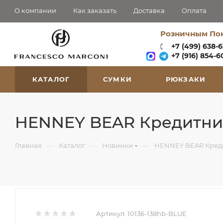
О компании
Как заказать
Доставка
Оплата
Розничным По
+7 (499) 638-
+7 (916) 854-60
КАТАЛОГ
СУМКИ
РЮКЗАКИ
HENNEY BEAR Кредитниц
—
—
—
Главная
Каталог
Новинки
HENNEY BEAR Креди
Артикул:
10136-138hb-BLUE