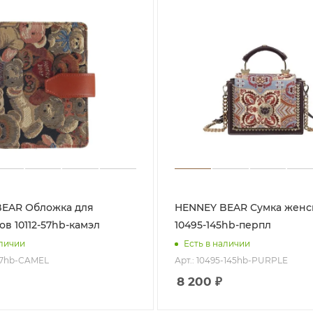
ожка для
HENNEY BEAR Сумка женская
в 10112-57hb-камэл
10495-145hb-перпл
аличии
Есть в наличии
-57hb-CAMEL
Арт.: 10495-145hb-PURPLE
8 200
₽