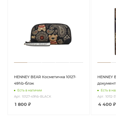
HENNEY BEAR Косметичка 10127-
HENNEY BEAR Обл
49hb-блэк
документо
Есть в наличии
Есть в н
Арт.: 10127-49hb-BLACK
Арт.: 10112
1 800
₽
4 400
₽